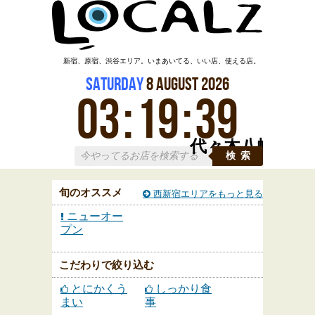
新宿、原宿、渋谷エリア。いまあいてる、いい店、使える店。
Saturday
8
August
2026
03
:
19
:
40
代々木八幡
検索
旬のオススメ
西新宿エリアをもっと見る
ニューオー
プン
こだわりで絞り込む
とにかくう
しっかり食
まい
事