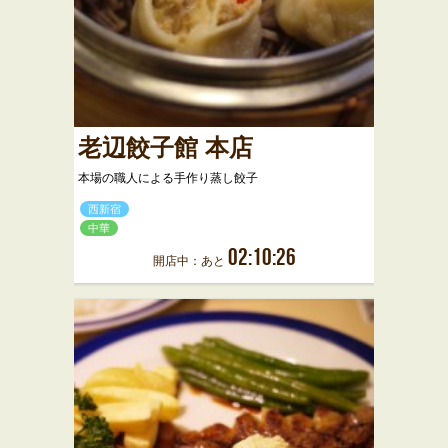
老辺餃子館 本店
本場の職人による手作り蒸し餃子
西新宿
中華
02:10:26
開店中：あと