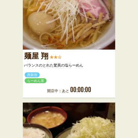
麺屋 翔
★★☆
バランスのとれた驚異の塩らーめん
西新宿
らーめん屋
00:00:00
開店中：あと