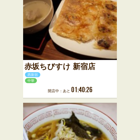
赤坂ちびすけ 新宿店
西新宿
中華
01:40:26
開店中：あと