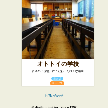
オトトイの学校
音楽の「現場」にこだわった様々な講座
道玄坂
サービス
お問い合わせ
©
digitiminimi inc.
since 1997