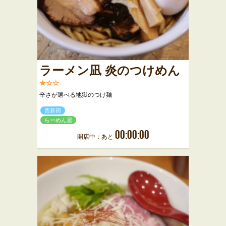
ラーメン凪 炎のつけめん
★☆☆
辛さが選べる地獄のつけ麺
西新宿
らーめん屋
00:00:00
開店中：あと