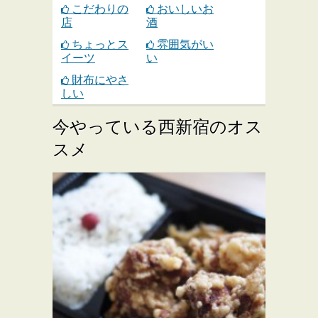
こだわりの
おいしいお
店
酒
ちょっとス
雰囲気がい
イーツ
い
財布にやさ
しい
今やっている西新宿のオス
スメ