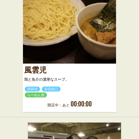
風雲児
鶏と魚介の濃厚なスープ。
西新宿
新宿南口
らーめん屋
00:00:00
開店中：あと