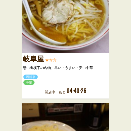
岐阜屋
★☆☆
思い出横丁の名物、早い・うまい・安い中華
西新宿
中華
04:40:26
開店中：あと