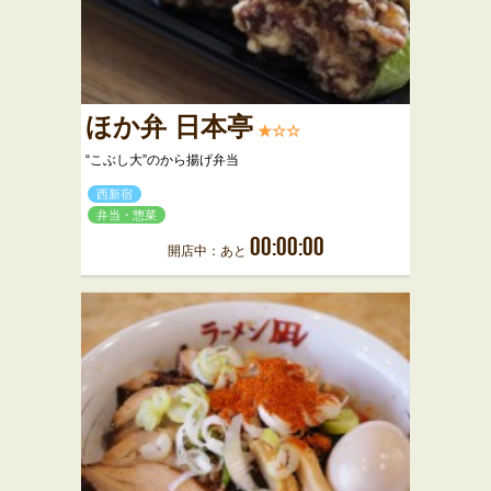
ほか弁 日本亭
★☆☆
“こぶし大”のから揚げ弁当
西新宿
弁当・惣菜
00:00:00
開店中：あと