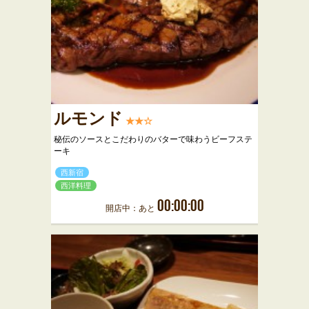
ルモンド
★★☆
秘伝のソースとこだわりのバターで味わうビーフステ
ーキ
西新宿
西洋料理
00:00:00
開店中：あと