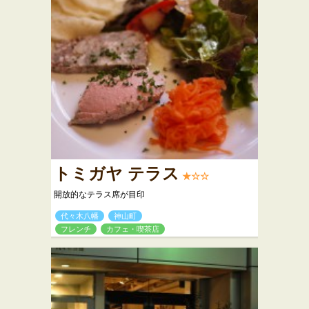
トミガヤ テラス
★☆☆
開放的なテラス席が目印
代々木八幡
神山町
フレンチ
カフェ・喫茶店