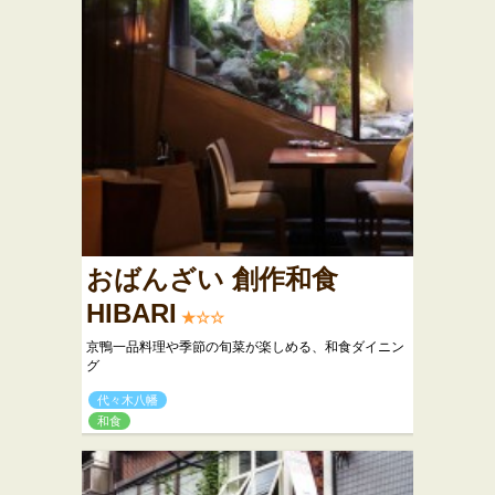
おばんざい 創作和食
HIBARI
★☆☆
京鴨一品料理や季節の旬菜が楽しめる、和食ダイニン
グ
代々木八幡
和食