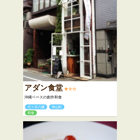
アダン食堂
★☆☆
沖縄ベースの創作和食
代々木八幡
神山町
和食