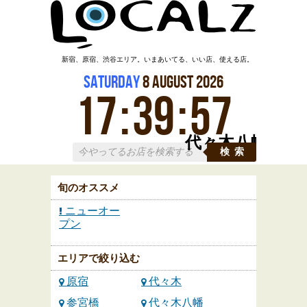
新宿、原宿、渋谷エリア。いまあいてる、いい店、使える店。
Saturday
8
August
2026
17
:
39
:
58
代々木八幡
検索
旬のオススメ
ニューオー
プン
エリアで絞り込む
原宿
代々木
参宮橋
代々木八幡