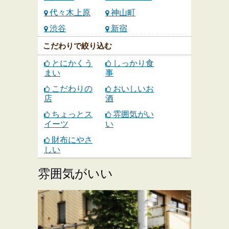
代々木上原
神山町
渋谷
新宿
こだわりで絞り込む
とにかくう
しっかり食
まい
事
こだわりの
おいしいお
店
酒
ちょっとス
雰囲気がい
イーツ
い
財布にやさ
しい
雰囲気がいい