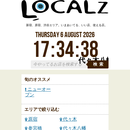
新宿、原宿、渋谷エリア。いまあいてる、いい店、使える店。
Thursday
6
August
2026
17
:
34
:
39
代々木八幡
検索
旬のオススメ
ニューオー
プン
エリアで絞り込む
原宿
代々木
参宮橋
代々木八幡