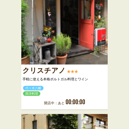
クリスチアノ
★★★
手軽に使える本格ポルトガル料理とワイン
代々木八幡
西洋料理
00:00:00
開店中：あと