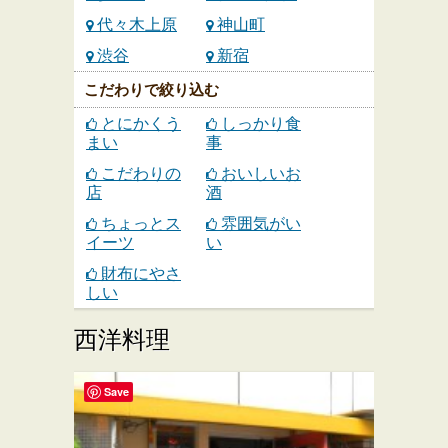
代々木上原
神山町
渋谷
新宿
こだわりで絞り込む
とにかくう
しっかり食
まい
事
こだわりの
おいしいお
店
酒
ちょっとス
雰囲気がい
イーツ
い
財布にやさ
しい
西洋料理
Save