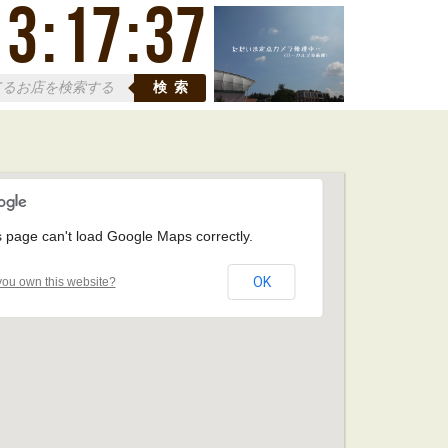
13
:
17
:
38
検索
s page can't load Google Maps correctly.
OK
ou own this website?