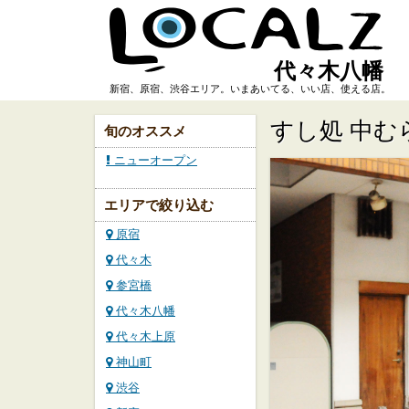
代々木八幡
新宿、原宿、渋谷エリア。いまあいてる、いい店、使える店。
すし処 中む
旬のオススメ
ニューオープン
エリアで絞り込む
原宿
代々木
参宮橋
代々木八幡
代々木上原
神山町
渋谷