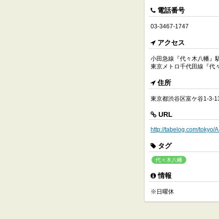
電話番号
03-3467-1747
アクセス
小田急線『代々木八幡』駅
東京メトロ千代田線『代々
住所
東京都渋谷区富ケ谷1-3-1
URL
http://tabelog.com/toky
タグ
代々木八幡
情報
※日曜休