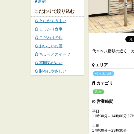
新宿
こだわりで絞り込む
とにかくうまい
しっかり食事
こだわりの店
おいしいお酒
代々木八幡駅の近く、
ちょっとスイーツ
雰囲気がいい
エリア
財布にやさしい
代々木八幡
カテゴリ
和食
営業時間
平日
11時30分～14時00分 17
土曜
17時30分～23時30分