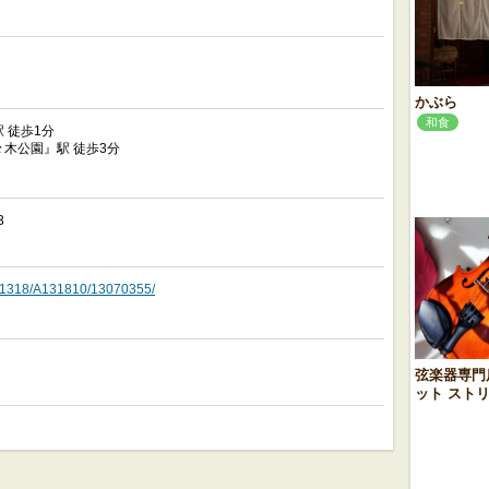
かぶら
和食
 徒歩1分
木公園』駅 徒歩3分
3
o/A1318/A131810/13070355/
弦楽器専門
ット スト