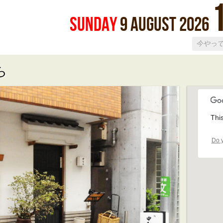
Sunday
9
August
2026
ら
Thi
Do y