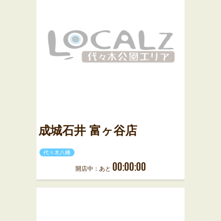
成城石井 富ヶ谷店
代々木八幡
00:00:00
開店中：あと