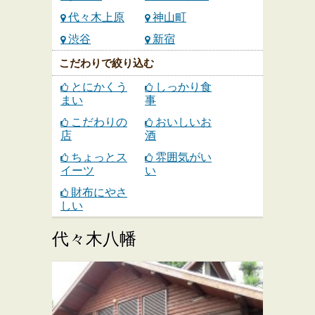
代々木上原
神山町
渋谷
新宿
こだわりで絞り込む
とにかくう
しっかり食
まい
事
こだわりの
おいしいお
店
酒
ちょっとス
雰囲気がい
イーツ
い
財布にやさ
しい
代々木八幡