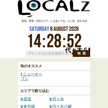
新宿、原宿、渋谷エリア。いまあいてる、いい店、使える店。
Saturday
8
August
2026
14
:
28
:
54
代々木八幡
検索
旬のオススメ
ニューオー
プン
エリアで絞り込む
原宿
代々木
参宮橋
代々木八幡