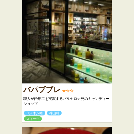
パパブブレ
★☆☆
職人が飴細工を実演するバルセロナ発のキャンディー
ショップ
代々木八幡
神山町
スイーツ