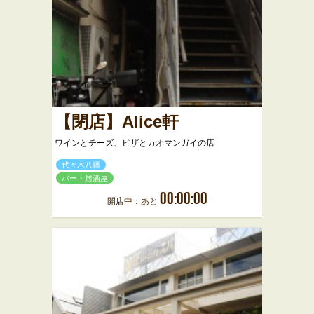
【閉店】Alice軒
ワインとチーズ、ピザとカオマンガイの店
代々木八幡
バー・居酒屋
00:00:00
開店中：あと