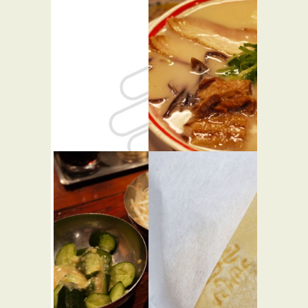
南国酒家
テディー
原宿店
ズ ビガー
バーガー
中華
渋谷
バーガーショップ
ビルズ 東
九州じゃ
急プラザ
んがら 原
表参道原宿
宿1階店
★★☆
らーめん屋
西洋料理
スイーツ