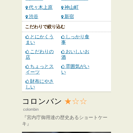
代々木上原
神山町
渋谷
新宿
こだわりで絞り込む
とにかくう
しっかり食
まい
事
こだわりの
おいしいお
店
酒
ちょっとス
雰囲気がい
イーツ
い
財布にやさ
しい
コロンバン
★☆☆
colombin
『宮内庁御用達の歴史あるショートケー
キ』