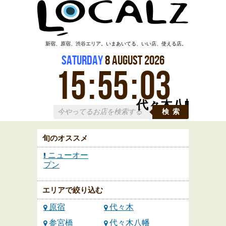
新宿、原宿、渋谷エリア。いまあいてる、いい店、使える店。
Saturday
8
August
2026
15
:
55
:
04
代々木八幡
検索
旬のオススメ
ニューオー
プン
エリアで絞り込む
原宿
代々木
参宮橋
代々木八幡