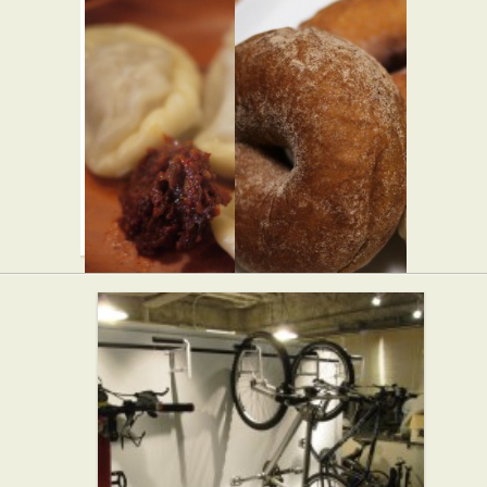
ブーラン
パティス
ジェリー
リー ビヤ
プーヴー
ンネート
★★☆
ル
★★☆
パン屋
スイーツ
ガテモタ
ドーナツ
ブン
とコーヒ
★★☆
ーの店 ハ
アジア・エスニッ
ク
リッツ
★★★
カフェ・喫茶店
スイーツ