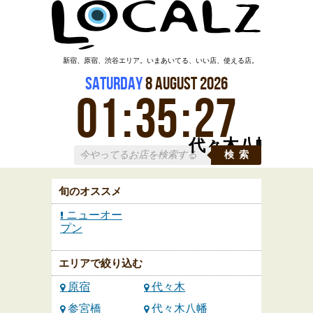
新宿、原宿、渋谷エリア。いまあいてる、いい店、使える店。
Saturday
8
August
2026
01
:
35
:
28
代々木八幡
検索
旬のオススメ
ニューオー
プン
エリアで絞り込む
原宿
代々木
参宮橋
代々木八幡