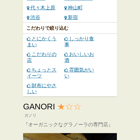
代々木上原
神山町
渋谷
新宿
こだわりで絞り込む
とにかくう
しっかり食
まい
事
こだわりの
おいしいお
店
酒
ちょっとス
雰囲気がい
イーツ
い
財布にやさ
しい
GANORI
★☆☆
ガノリ
『オーガニックなグラノーラの専門店』