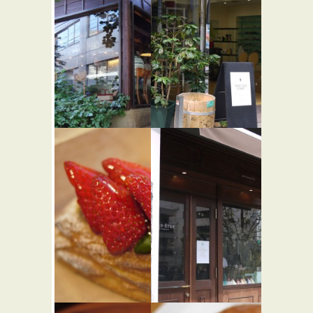
入 iri
堀口珈琲
★★☆
上原店
イタリアン
★☆☆
カフェ・喫茶店