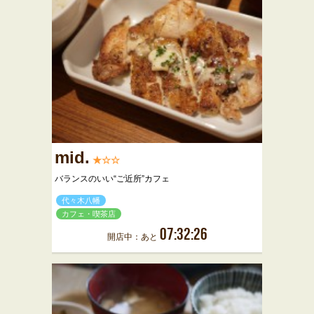
mid.
★☆☆
バランスのいい“ご近所”カフェ
代々木八幡
カフェ・喫茶店
07:32:26
開店中：あと