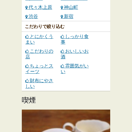
代々木上原
神山町
渋谷
新宿
こだわりで絞り込む
とにかくう
しっかり食
まい
事
こだわりの
おいしいお
店
酒
ちょっとス
雰囲気がい
イーツ
い
財布にやさ
しい
喫煙