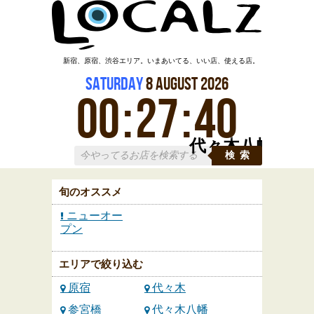
新宿、原宿、渋谷エリア。いまあいてる、いい店、使える店。
Saturday
8
August
2026
00
:
27
:
41
代々木八幡
検索
旬のオススメ
ニューオー
プン
エリアで絞り込む
原宿
代々木
参宮橋
代々木八幡